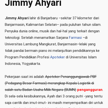
Jimmy Ahyari
Jimmy Ahyari
lahir di Banjarbaru –sekitar 37 kilometer dari
Banjarmasin, Kalimantan Selatan– pada puluhan tahun silam.
Penyuka dunia online, musik dan hal-hal yang terkait dengan
teknologi. Setelah menamatkan Sarjana
Farmasi
–di
Universitas Lambung Mangkurat, Banjarmasin–lelaki yang
tidak pandai bermain piano ini melanjutkan pendidikannya ke
Program Pendidikan Profesi
Apoteker
di Universitas Islam
Indonesia, Yogyakarta.
Pekerjaan saat ini adalah
Apoteker Penanggungjawab PBF
(Pedagang Besar Farmasi) merangkap Kepala Logistik di
salah satu Badan Usaha Milik Negara (BUMN)
pengangguran
.
Di sela-sela kesibukannya, Ayah dari 3 orang putri -yang tentu
saja cantik dan imut-imut- ini masih menyempatkan diri untuk