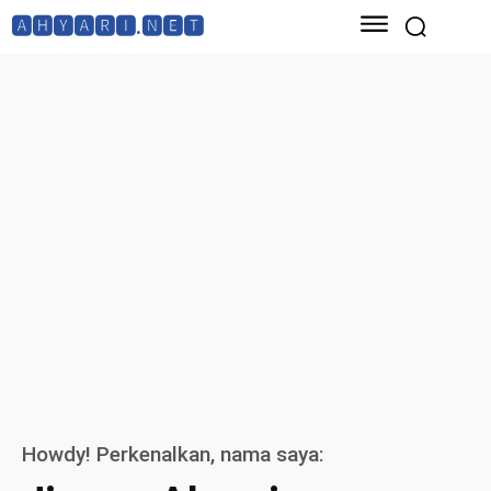
🅰🅷🆈🅰🆁🅸.🅽🅴🆃
Howdy! Perkenalkan, nama saya: