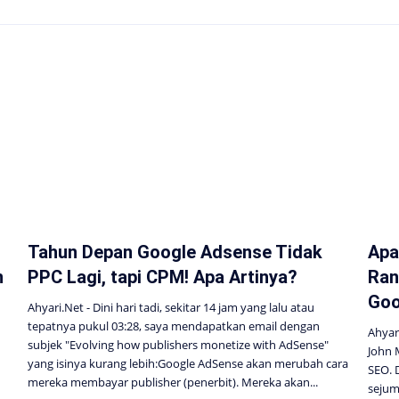
Tahun Depan Google Adsense Tidak
Apa
n
PPC Lagi, tapi CPM! Apa Artinya?
Ran
Goo
Ahyari.Net - Dini hari tadi, sekitar 14 jam yang lalu atau
tepatnya pukul 03:28, saya mendapatkan email dengan
Ahyar
subjek "Evolving how publishers monetize with AdSense"
John 
yang isinya kurang lebih:Google AdSense akan merubah cara
SEO. 
mereka membayar publisher (penerbit). Mereka akan...
sejum