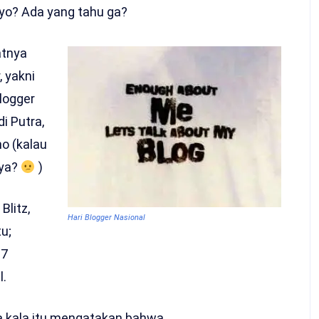
yo? Ada yang tahu ga?
atnya
 yakni
logger
di Putra,
o (kalau
 ya?
)
litz,
Hari Blogger Nasional
u;
27
l.
ia kala itu mengatakan bahwa