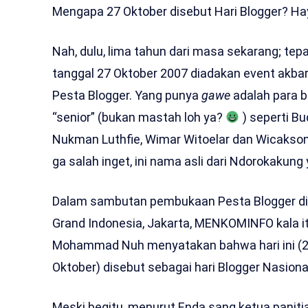
Mengapa 27 Oktober disebut Hari Blogger? Ha
Nah, dulu, lima tahun dari masa sekarang; tep
tanggal 27 Oktober 2007 diadakan event akbar,
Pesta Blogger. Yang punya
gawe
adalah para b
“senior” (bukan mastah loh ya?
) seperti Bu
Nukman Luthfie, Wimar Witoelar dan Wicakson
ga salah inget, ini nama asli dari Ndorokakung
Dalam sambutan pembukaan Pesta Blogger di B
Grand Indonesia, Jakarta, MENKOMINFO kala it
Mohammad Nuh menyatakan bahwa hari ini (
Oktober) disebut sebagai hari Blogger Nasiona
Meski begitu, menurut Enda sang ketua panit