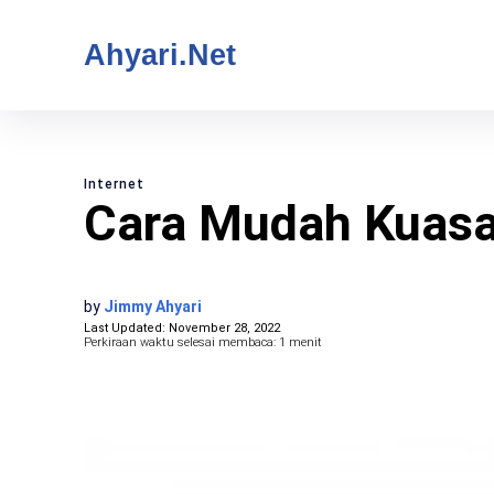
Ahyari.Net
Internet
Cara Mudah Kuasai
by
Jimmy Ahyari
Last Updated:
November 28, 2022
Perkiraan waktu selesai membaca:
1
menit