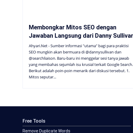
Membongkar Mitos SEO dengan
Jawaban Langsung dari Danny Sulliva
Ahyari.Net - Sumber informasi "utama" bagi para praktisi
SEO mungkin akan bermuara di @dannysullivan dan
@searchliaison. Baru-baru ini menggelar sesi tanya jawab
yang membahas sejumlah isu krusial terkait Google Search.
Berikut adalah poin-poin menarik dari diskusi tersebut. 1.
Mitos seputar...
Free Tools
Remove Duplicate Words