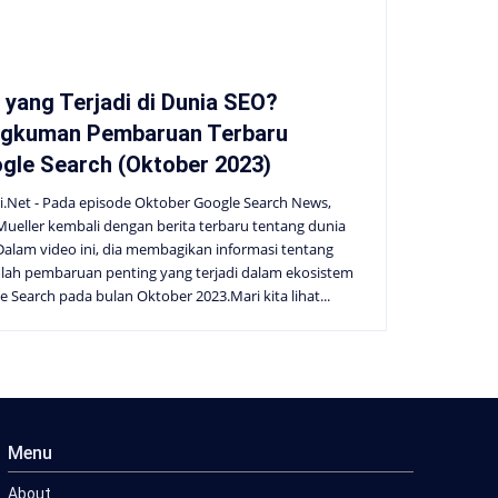
 yang Terjadi di Dunia SEO?
gkuman Pembaruan Terbaru
gle Search (Oktober 2023)
i.Net - Pada episode Oktober Google Search News,
Mueller kembali dengan berita terbaru tentang dunia
Dalam video ini, dia membagikan informasi tentang
lah pembaruan penting yang terjadi dalam ekosistem
e Search pada bulan Oktober 2023.Mari kita lihat...
Menu
About