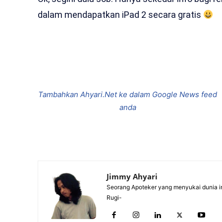
dalam mendapatkan iPad 2 secara gratis
Bagikan
Tambahkan Ahyari.Net ke dalam Google News feed
anda
Jimmy Ahyari
Seorang Apoteker yang menyukai dunia in
Rugi-