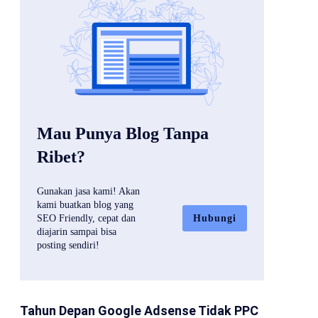
Mau Punya Blog Tanpa
Ribet?
Gunakan jasa kami! Akan
kami buatkan blog yang
Hubungi
SEO Friendly, cepat dan
diajarin sampai bisa
posting sendiri!
Tahun Depan Google Adsense Tidak PPC