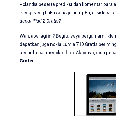
Polandia beserta prediksi dan komentar para 
iseng-iseng buka situs jejaring. Eh, di sidebar
dapat iPad 2 Gratis?
Wah, apa lagi ini? Begitu saya bergumam. Iklan
dapatkan juga nokia Lumia 710 Gratis per min
benar-benar memikat hati. Akhirnya, rasa pen
Gratis
.