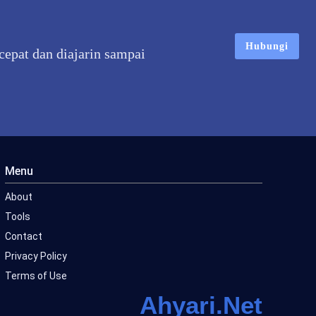
Hubungi
epat dan diajarin sampai
Menu
About
Tools
Contact
Privacy Policy
Terms of Use
Ahyari.Net