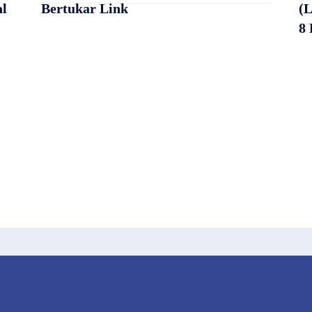
al
Bertukar Link
(L
8 