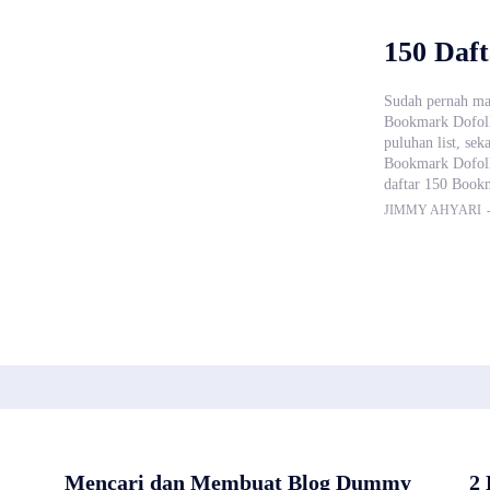
150 Daf
Sudah pernah ma
Bookmark Dofollo
puluhan list, sek
Bookmark Dofollo
daftar 150 Book
JIMMY AHYARI
Mencari dan Membuat Blog Dummy
2