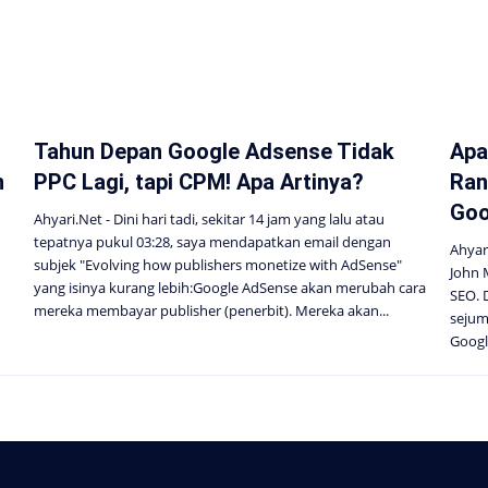
Tahun Depan Google Adsense Tidak
Apa
n
PPC Lagi, tapi CPM! Apa Artinya?
Ran
Goo
Ahyari.Net - Dini hari tadi, sekitar 14 jam yang lalu atau
tepatnya pukul 03:28, saya mendapatkan email dengan
Ahyar
subjek "Evolving how publishers monetize with AdSense"
John 
yang isinya kurang lebih:Google AdSense akan merubah cara
SEO. 
mereka membayar publisher (penerbit). Mereka akan...
sejum
Googl