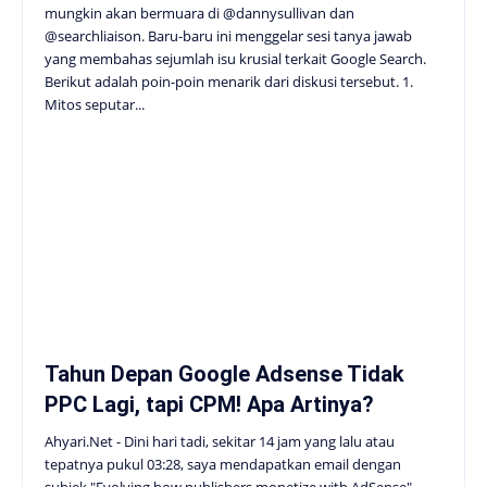
mungkin akan bermuara di @dannysullivan dan
@searchliaison. Baru-baru ini menggelar sesi tanya jawab
yang membahas sejumlah isu krusial terkait Google Search.
Berikut adalah poin-poin menarik dari diskusi tersebut. 1.
Mitos seputar...
Tahun Depan Google Adsense Tidak
PPC Lagi, tapi CPM! Apa Artinya?
Ahyari.Net - Dini hari tadi, sekitar 14 jam yang lalu atau
tepatnya pukul 03:28, saya mendapatkan email dengan
subjek "Evolving how publishers monetize with AdSense"