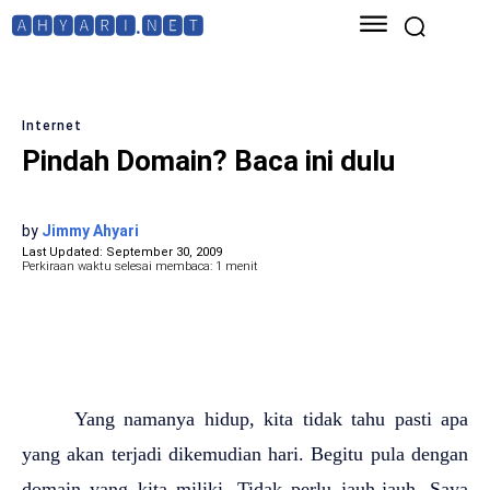
🅰🅷🆈🅰🆁🅸.🅽🅴🆃
Internet
Pindah Domain? Baca ini dulu
by
Jimmy Ahyari
Last Updated:
September 30, 2009
Perkiraan waktu selesai membaca:
1
menit
Yang namanya hidup, kita tidak tahu pasti apa
yang akan terjadi dikemudian hari. Begitu pula dengan
domain yang kita miliki. Tidak perlu jauh-jauh, Saya