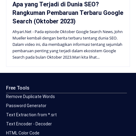
Apa yang Terjadi di Dunia SEO?
Rangkuman Pembaruan Terbaru Google
Search (Oktober 2023)
Ahyari.Net - Pada episode Oktober Google Search News, John
Mueller kembali dengan berita terbaru tentang dunia SEO.
Dalam video ini, dia membagikan informasi tentang sejumlah
pembaruan penting yang terjadi dalam ekosistem Google
Search pada bulan Oktober 2023.Mari kita lihat...
Free Tools
Remove Duplicate Words
Password Generator
Text Extraction from *.srt
Text Encoder - Decoder
HTML Color Code