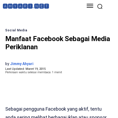
🅰🅷🆈🅰🆁🅸.🅽🅴🆃
Social Media
Manfaat Facebook Sebagai Media
Periklanan
by
Jimmy Ahyari
Last Updated:
Maret 19, 2015
Perkiraan waktu selesai membaca:
1
menit
Sebagai pengguna Facebook yang aktif, tentu
anda sering melihat berbagai iklan atau sponsor