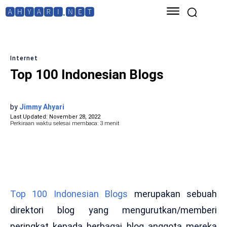
🅰🅷🆈🅰🆁🅸.🅽🅴🆃
Internet
Top 100 Indonesian Blogs
by
Jimmy Ahyari
Last Updated:
November 28, 2022
Perkiraan waktu selesai membaca:
3
menit
Top 100 Indonesian Blogs
merupakan sebuah
direktori blog yang mengurutkan/memberi
peringkat
kepada berbagai blog anggota mereka