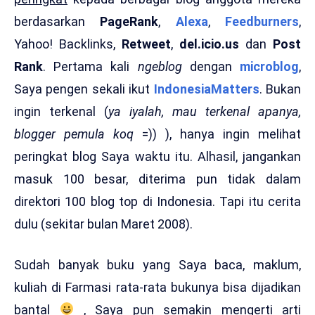
berdasarkan
PageRank
,
Alexa
,
Feedburners
,
Yahoo! Backlinks,
Retweet
,
del.icio.us
dan
Post
Rank
. Pertama kali
ngeblog
dengan
microblog
,
Saya pengen sekali ikut
IndonesiaMatters
. Bukan
ingin terkenal (
ya iyalah, mau terkenal apanya,
blogger pemula koq
=)) ), hanya ingin melihat
peringkat blog Saya waktu itu. Alhasil, jangankan
masuk 100 besar, diterima pun tidak dalam
direktori 100 blog top di Indonesia. Tapi itu cerita
dulu (sekitar bulan Maret 2008).
Sudah banyak buku yang Saya baca, maklum,
kuliah di Farmasi rata-rata bukunya bisa dijadikan
bantal
, Saya pun semakin mengerti arti