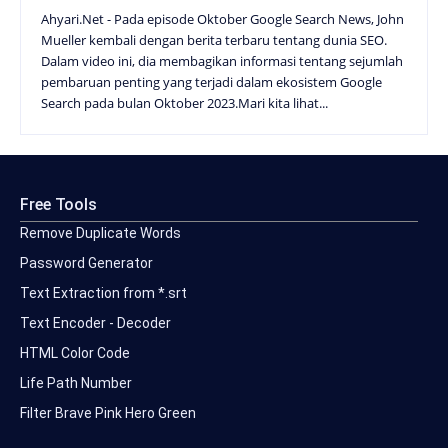
Ahyari.Net - Pada episode Oktober Google Search News, John
Mueller kembali dengan berita terbaru tentang dunia SEO.
Dalam video ini, dia membagikan informasi tentang sejumlah
pembaruan penting yang terjadi dalam ekosistem Google
Search pada bulan Oktober 2023.Mari kita lihat...
Free Tools
Remove Duplicate Words
Password Generator
Text Extraction from *.srt
Text Encoder - Decoder
HTML Color Code
Life Path Number
Filter Brave Pink Hero Green