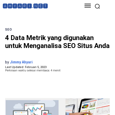
🅰🅷🆈🅰🆁🅸.🅽🅴🆃
SEO
4 Data Metrik yang digunakan
untuk Menganalisa SEO Situs Anda
by
Jimmy Ahyari
Last Updated:
Februari 5, 2023
Perkiraan waktu selesai membaca:
4
menit