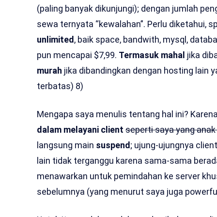
(paling banyak dikunjungi); dengan jumlah pen
sewa ternyata “kewalahan”. Perlu diketahui, s
unlimited
, baik space, bandwith, mysql, databa
pun mencapai $7,99.
Termasuk mahal
jika di
murah
jika dibandingkan dengan hosting lain 
terbatas) 8)
Mengapa saya menulis tentang hal ini? Karen
dalam melayani client
seperti saya yang anak
langsung main
suspend
; ujung-ujungnya client
lain tidak terganggu karena sama-sama berada
menawarkan untuk pemindahan ke server khusus
sebelumnya (yang menurut saya juga powerful