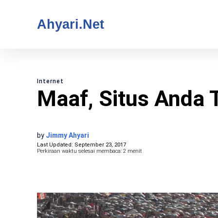
Ahyari.Net
Internet
Maaf, Situs Anda 
by
Jimmy Ahyari
Last Updated:
September 23, 2017
Perkiraan waktu selesai membaca:
2
menit