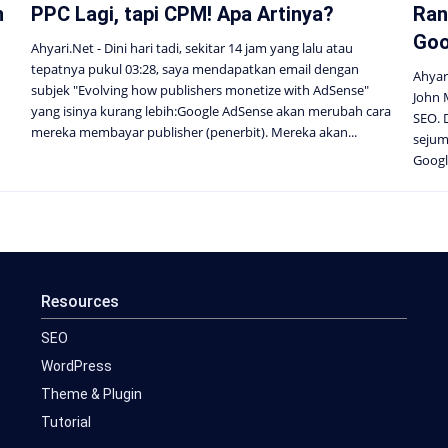
n
PPC Lagi, tapi CPM! Apa Artinya?
Ran
Goo
Ahyari.Net - Dini hari tadi, sekitar 14 jam yang lalu atau
tepatnya pukul 03:28, saya mendapatkan email dengan
Ahyar
subjek "Evolving how publishers monetize with AdSense"
John 
yang isinya kurang lebih:Google AdSense akan merubah cara
SEO. 
mereka membayar publisher (penerbit). Mereka akan...
sejum
Googl
Resources
SEO
WordPress
Theme & Plugin
Tutorial