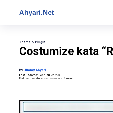
Ahyari.Net
Theme & Plugin
Costumize kata “
by
Jimmy Ahyari
Last Updated:
Februari 22, 2009
Perkiraan waktu selesai membaca:
1
menit